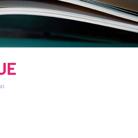
UE
at.