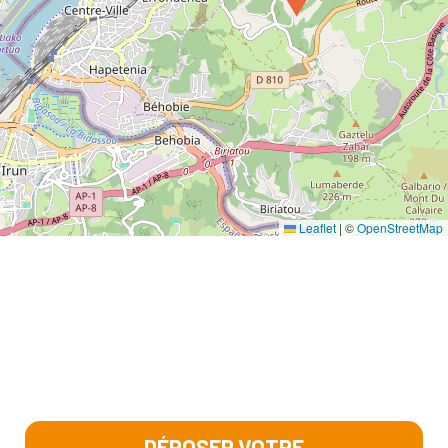
Leaflet
|
©
OpenStreetMap
DÉPOSER VOTRE