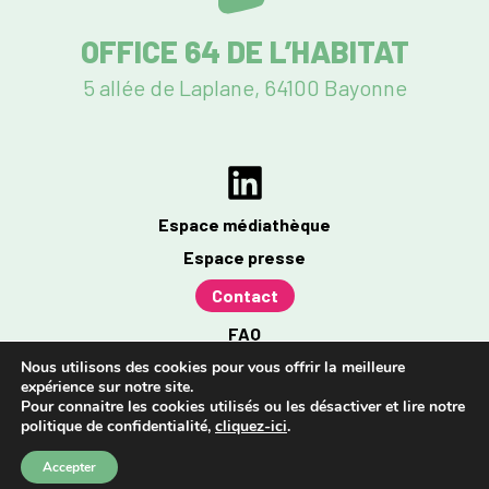
OFFICE 64 DE L’HABITAT
5 allée de Laplane, 64100 Bayonne
Espace médiathèque
Espace presse
Contact
FAQ
Mentions légales
Nous utilisons des cookies pour vous offrir la meilleure
expérience sur notre site.
Politique de confidentialité
Pour connaitre les cookies utilisés ou les désactiver et lire notre
politique de confidentialité,
cliquez-ici
.
Accessibilité : partiellement conforme à 96%
Accepter