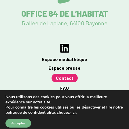
OFFICE 64 DE L’HABITAT
5 allée de Laplane, 64100 Bayonne
Espace médiathèque
Espace presse
Contact
FAQ
Mentions légales
Nous utilisons des cookies pour vous offrir la meilleure
expérience sur notre site.
Politique de confidentialité
Pour connaitre les cookies utilisés ou les désactiver et lire notre
politique de confidentialité,
cliquez-ici
.
Accessibilité : partiellement conforme à 96%
Accepter