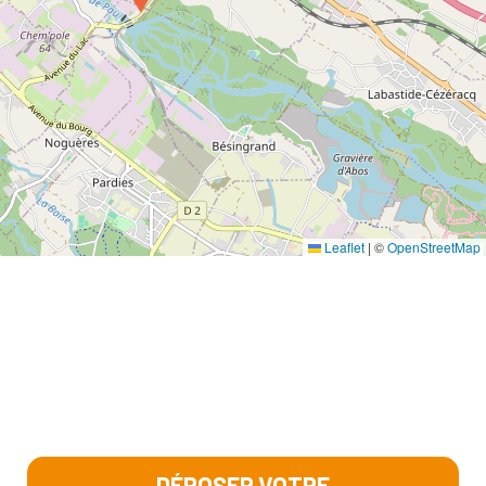
Leaflet
|
©
OpenStreetMap
DÉPOSER VOTRE