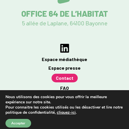
OFFICE 64 DE L’HABITAT
5 allée de Laplane, 64100 Bayonne
Espace médiathèque
Espace presse
Contact
FAQ
Mentions légales
Nous utilisons des cookies pour vous offrir la meilleure
expérience sur notre site.
Politique de confidentialité
Pour connaitre les cookies utilisés ou les désactiver et lire notre
politique de confidentialité,
cliquez-ici
.
Accessibilité : partiellement conforme à 96%
Accepter