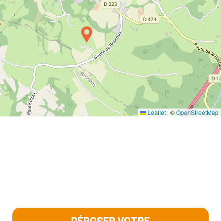
Leaflet
|
©
OpenStreetMap
DÉPOSER VOTRE