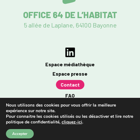
OFFICE 64 DE L’HABITAT
5 allée de Laplane, 64100 Bayonne
Espace médiathèque
Espace presse
Contact
FAQ
Mentions légales
Nous utilisons des cookies pour vous offrir la meilleure
expérience sur notre site.
Politique de confidentialité
Pour connaitre les cookies utilisés ou les désactiver et lire notre
politique de confidentialité,
cliquez-ici
.
Accessibilité : partiellement conforme à 96%
Accepter