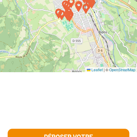
Leaflet
|
©
OpenStreetMap
DÉPOSER VOTRE