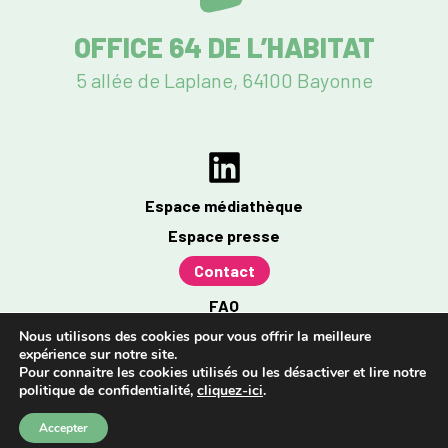
OFFICE 64 DE L’HABITAT
5 allée de Laplane, 64100 Bayonne
Espace médiathèque
Espace presse
Contact
FAQ
Mentions légales
Nous utilisons des cookies pour vous offrir la meilleure
expérience sur notre site.
Politique de confidentialité
Pour connaitre les cookies utilisés ou les désactiver et lire notre
politique de confidentialité,
cliquez-ici
.
Accessibilité : partiellement conforme à 96%
Accepter