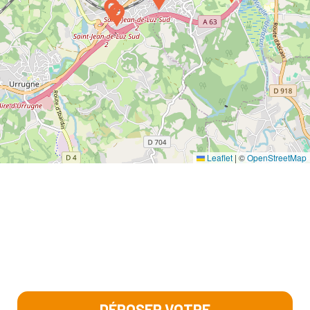
Leaflet
|
©
OpenStreetMap
DÉPOSER VOTRE