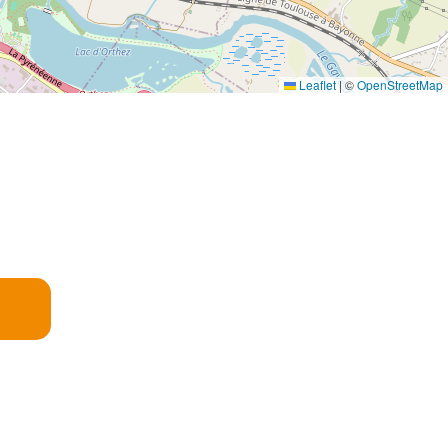
Leaflet
|
©
OpenStreetMap
E