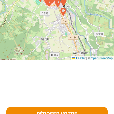
Leaflet
|
©
OpenStreetMap
DÉPOSER VOTRE