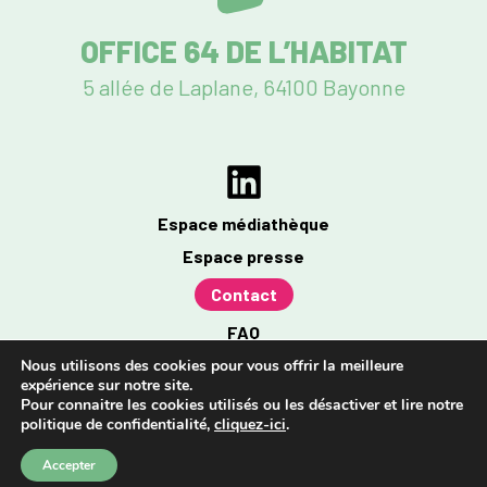
OFFICE 64 DE L’HABITAT
5 allée de Laplane, 64100 Bayonne
Espace médiathèque
Espace presse
Contact
FAQ
Mentions légales
Nous utilisons des cookies pour vous offrir la meilleure
expérience sur notre site.
Politique de confidentialité
Pour connaitre les cookies utilisés ou les désactiver et lire notre
politique de confidentialité,
cliquez-ici
.
Accessibilité : partiellement conforme à 96%
Accepter