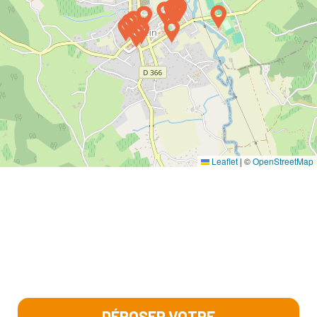
Leaflet
|
©
OpenStreetMap
DÉPOSER VOTRE