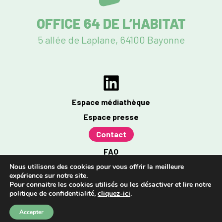
OFFICE 64 DE L’HABITAT
5 allée de Laplane, 64100 Bayonne
Espace médiathèque
Espace presse
Contact
FAQ
Mentions légales
Nous utilisons des cookies pour vous offrir la meilleure
expérience sur notre site.
Politique de confidentialité
Pour connaitre les cookies utilisés ou les désactiver et lire notre
politique de confidentialité,
cliquez-ici
.
Accessibilité : partiellement conforme à 96%
Accepter