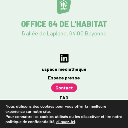
OFFICE 64 DE L’HABITAT
5 allée de Laplane, 64100 Bayonne
Espace médiathèque
Espace presse
Contact
FAQ
Mentions légales
Nous utilisons des cookies pour vous offrir la meilleure
expérience sur notre site.
Politique de confidentialité
Pour connaitre les cookies utilisés ou les désactiver et lire notre
politique de confidentialité,
cliquez-ici
.
Accessibilité : partiellement conforme à 96%