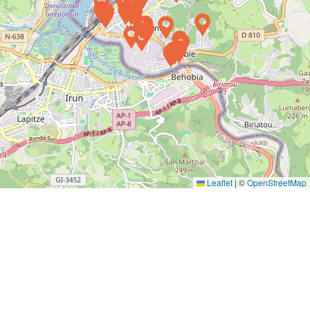
Leaflet
|
©
OpenStreetMap