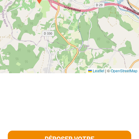
Leaflet
|
©
OpenStreetMap
DÉPOSER VOTRE