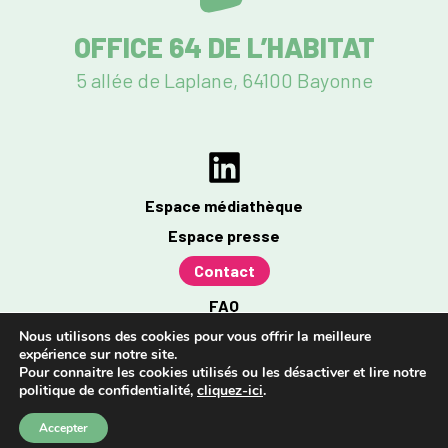
OFFICE 64 DE L’HABITAT
5 allée de Laplane, 64100 Bayonne
Espace médiathèque
Espace presse
Contact
FAQ
Mentions légales
Nous utilisons des cookies pour vous offrir la meilleure
expérience sur notre site.
Politique de confidentialité
Pour connaitre les cookies utilisés ou les désactiver et lire notre
politique de confidentialité,
cliquez-ici
.
Accessibilité : partiellement conforme à 96%
Accepter