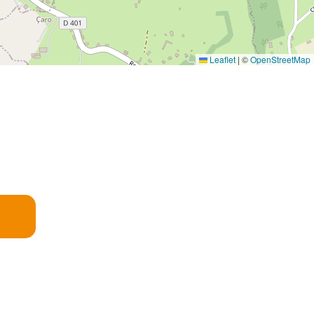
Leaflet
|
©
OpenStreetMap
E