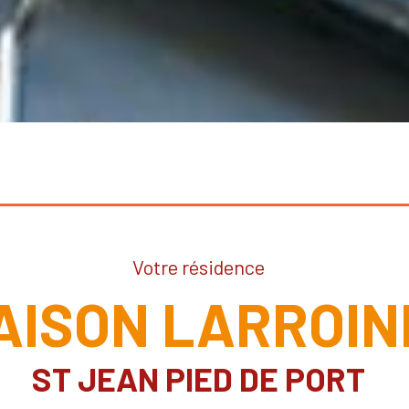
Votre résidence
AISON LARROIN
ST JEAN PIED DE PORT