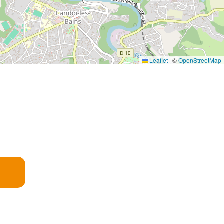
Leaflet
|
©
OpenStreetMap
E