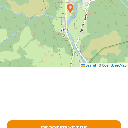
Leaflet
|
©
OpenStreetMap
DÉPOSER VOTRE