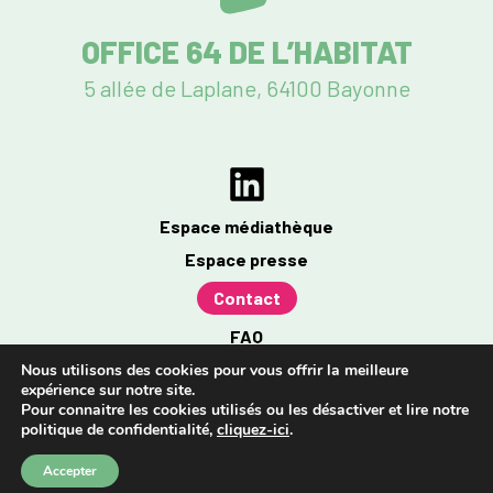
OFFICE 64 DE L’HABITAT
5 allée de Laplane, 64100 Bayonne
Espace médiathèque
Espace presse
Contact
FAQ
Mentions légales
Nous utilisons des cookies pour vous offrir la meilleure
expérience sur notre site.
Politique de confidentialité
Pour connaitre les cookies utilisés ou les désactiver et lire notre
politique de confidentialité,
cliquez-ici
.
Accessibilité : partiellement conforme à 96%
Accepter