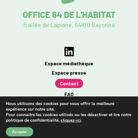
OFFICE 64 DE L’HABITAT
5 allée de Laplane, 64100 Bayonne
Espace médiathèque
Espace presse
Contact
FAQ
Mentions légales
Nous utilisons des cookies pour vous offrir la meilleure
expérience sur notre site.
Politique de confidentialité
Pour connaitre les cookies utilisés ou les désactiver et lire notre
politique de confidentialité,
cliquez-ici
.
Accessibilité : partiellement conforme à 96%
Accepter