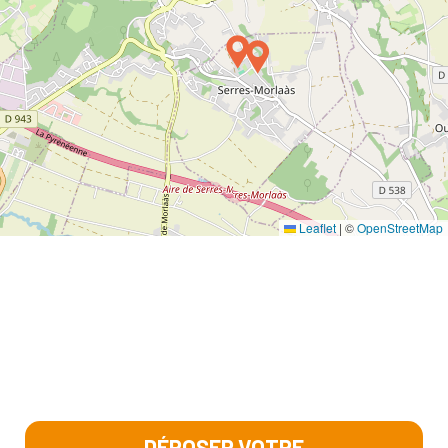
Leaflet
|
©
OpenStreetMap
DÉPOSER VOTRE