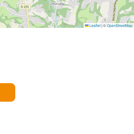
Leaflet
|
©
OpenStreetMap
E