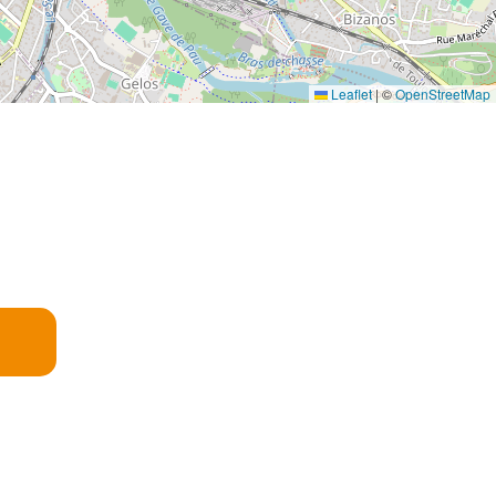
Leaflet
|
©
OpenStreetMap
E