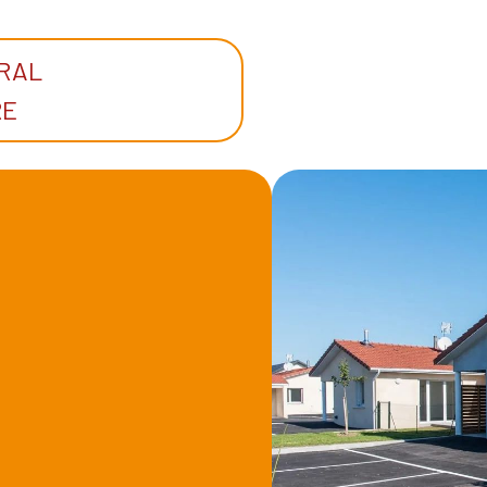
ERAL
RE