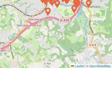
Leaflet
|
©
OpenStreetMap