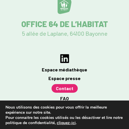
OFFICE 64 DE L’HABITAT
5 allée de Laplane, 64100 Bayonne
Espace médiathèque
Espace presse
Contact
FAQ
Mentions légales
Nous utilisons des cookies pour vous offrir la meilleure
expérience sur notre site.
Politique de confidentialité
Pour connaitre les cookies utilisés ou les désactiver et lire notre
politique de confidentialité,
cliquez-ici
.
Accessibilité : partiellement conforme à 96%