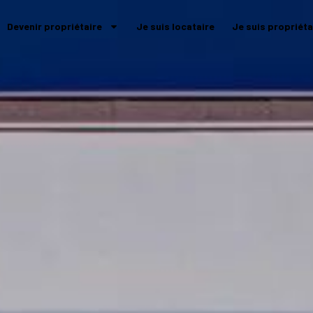
Devenir propriétaire
Je suis locataire
Je suis propriéta