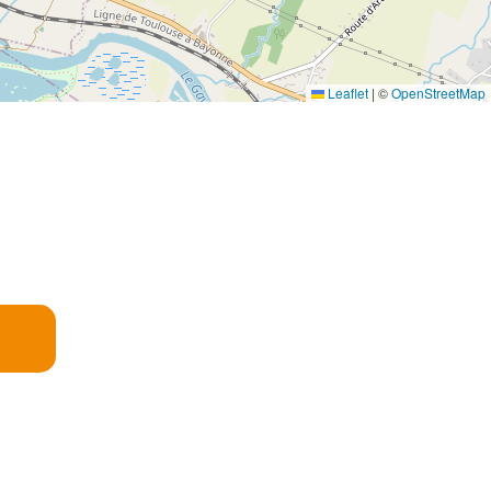
Leaflet
|
©
OpenStreetMap
E