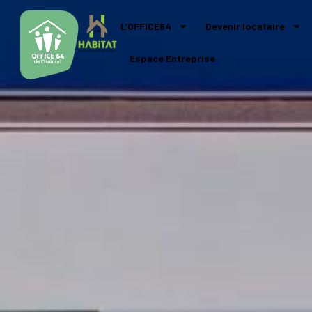
L’OFFICE64
Devenir locataire
Espace Entreprise