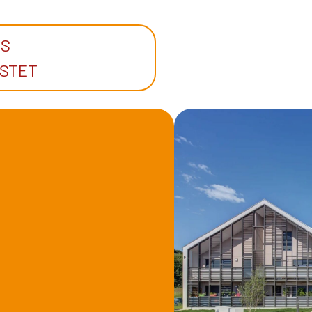
US
ASTET