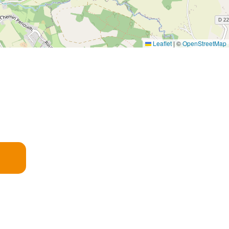
Leaflet
|
©
OpenStreetMap
E