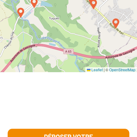
Leaflet
|
©
OpenStreetMap
DÉPOSER VOTRE