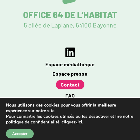
OFFICE 64 DE L’HABITAT
5 allée de Laplane, 64100 Bayonne
Espace médiathèque
Espace presse
Contact
FAQ
Mentions légales
Nous utilisons des cookies pour vous offrir la meilleure
expérience sur notre site.
Politique de confidentialité
Pour connaitre les cookies utilisés ou les désactiver et lire notre
politique de confidentialité,
cliquez-ici
.
Accessibilité : partiellement conforme à 96%
Accepter