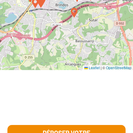
Leaflet
|
©
OpenStreetMap
DÉPOSER VOTRE