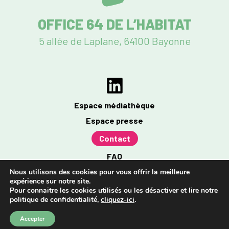
OFFICE 64 DE L’HABITAT
5 allée de Laplane, 64100 Bayonne
Espace médiathèque
Espace presse
Contact
FAQ
Mentions légales
Nous utilisons des cookies pour vous offrir la meilleure
expérience sur notre site.
Politique de confidentialité
Pour connaitre les cookies utilisés ou les désactiver et lire notre
politique de confidentialité,
cliquez-ici
.
Accessibilité : partiellement conforme à 96%
Accepter