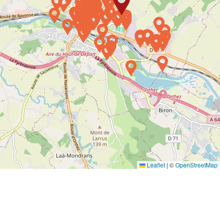
Leaflet
|
©
OpenStreetMap