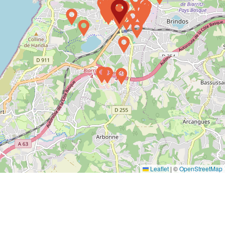
Leaflet
|
©
OpenStreetMap