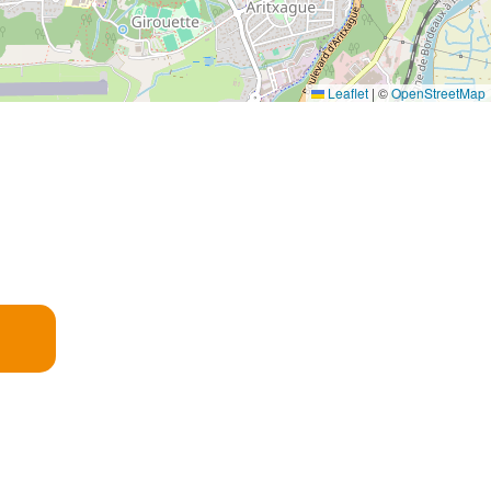
Leaflet
|
©
OpenStreetMap
E