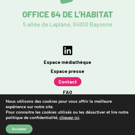
OFFICE 64 DE L’HABITAT
5 allée de Laplane, 64100 Bayonne
Espace médiathèque
Espace presse
Contact
FAQ
Mentions légales
Nous utilisons des cookies pour vous offrir la meilleure
expérience sur notre site.
Politique de confidentialité
Pour connaitre les cookies utilisés ou les désactiver et lire notre
politique de confidentialité,
cliquez-ici
.
Accessibilité : partiellement conforme à 96%
Accepter