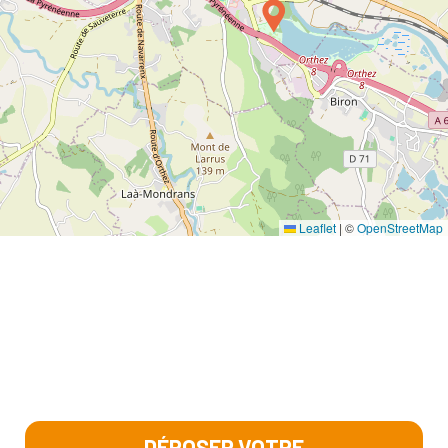
Leaflet
|
©
OpenStreetMap
DÉPOSER VOTRE