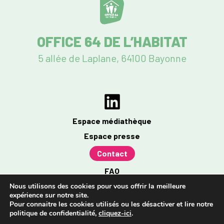
OFFICE 64 DE L’HABITAT
5 allée de Laplane, 64100 Bayonne
Espace médiathèque
Espace presse
Contact
FAQ
Mentions légales
Nous utilisons des cookies pour vous offrir la meilleure
expérience sur notre site.
Politique de confidentialité
Pour connaitre les cookies utilisés ou les désactiver et lire notre
politique de confidentialité,
cliquez-ici
.
Accessibilité : partiellement conforme à 96%