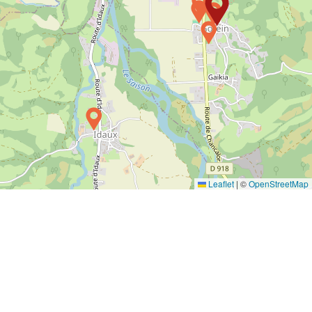
Leaflet
|
©
OpenStreetMap