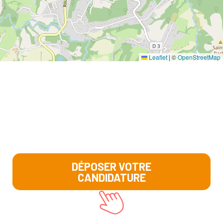
Leaflet
|
©
OpenStreetMap
DÉPOSER VOTRE
CANDIDATURE