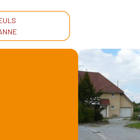
LEULS
ANNE