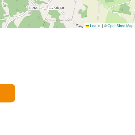
Leaflet
|
©
OpenStreetMap
E