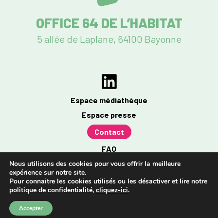
OFFICE 64 DE L’HABITAT
5 allée de Laplane, 64100 Bayonne
Espace médiathèque
Espace presse
Contact
FAQ
Mentions légales
Nous utilisons des cookies pour vous offrir la meilleure
expérience sur notre site.
Politique de confidentialité
Pour connaitre les cookies utilisés ou les désactiver et lire notre
politique de confidentialité,
cliquez-ici
.
Accessibilité : partiellement conforme à 96%
Accepter