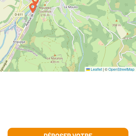
Leaflet
|
©
OpenStreetMap
DÉPOSER VOTRE