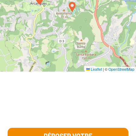
Leaflet
|
©
OpenStreetMap
DÉPOSER VOTRE