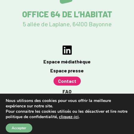
OFFICE 64 DE L’HABITAT
5 allée de Laplane, 64100 Bayonne
Espace médiathèque
Espace presse
Contact
FAQ
Mentions légales
Nous utilisons des cookies pour vous offrir la meilleure
expérience sur notre site.
Politique de confidentialité
Pour connaitre les cookies utilisés ou les désactiver et lire notre
politique de confidentialité,
cliquez-ici
.
Accessibilité : partiellement conforme à 96%
Accepter