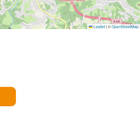
Leaflet
|
©
OpenStreetMap
E