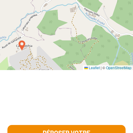
Leaflet
|
©
OpenStreetMap
DÉPOSER VOTRE