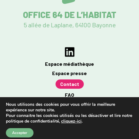
OFFICE 64 DE L’HABITAT
5 allée de Laplane, 64100 Bayonne
Espace médiathèque
Espace presse
Contact
FAQ
Mentions légales
Nous utilisons des cookies pour vous offrir la meilleure
expérience sur notre site.
Politique de confidentialité
Pour connaitre les cookies utilisés ou les désactiver et lire notre
politique de confidentialité,
cliquez-ici
.
Accessibilité : partiellement conforme à 96%
Accepter