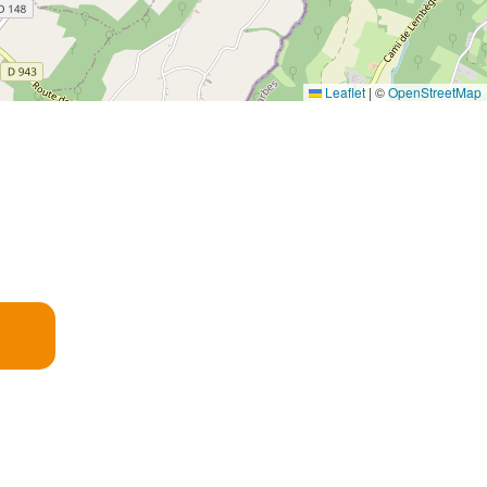
Leaflet
|
©
OpenStreetMap
E