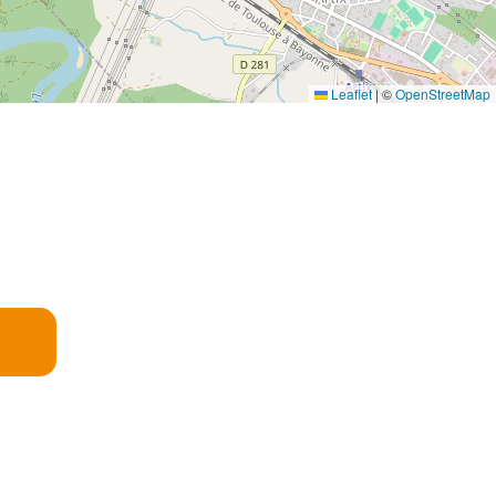
Leaflet
|
©
OpenStreetMap
E