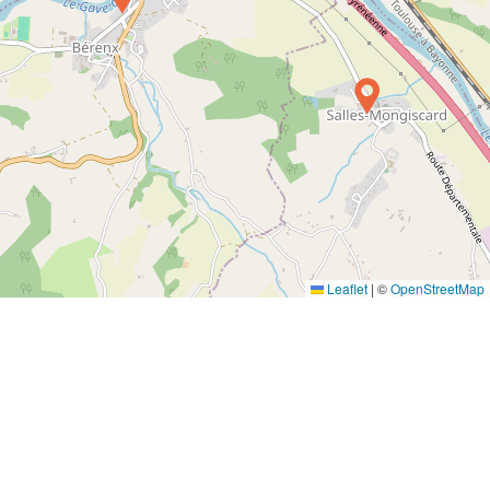
Leaflet
|
©
OpenStreetMap