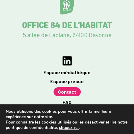
OFFICE 64 DE L’HABITAT
5 allée de Laplane, 64100 Bayonne
Espace médiathèque
Espace presse
Contact
FAQ
Mentions légales
Nous utilisons des cookies pour vous offrir la meilleure
expérience sur notre site.
Politique de confidentialité
Pour connaitre les cookies utilisés ou les désactiver et lire notre
politique de confidentialité,
cliquez-ici
.
Accessibilité : partiellement conforme à 96%