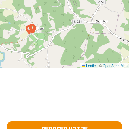
Leaflet
|
©
OpenStreetMap
DÉPOSER VOTRE