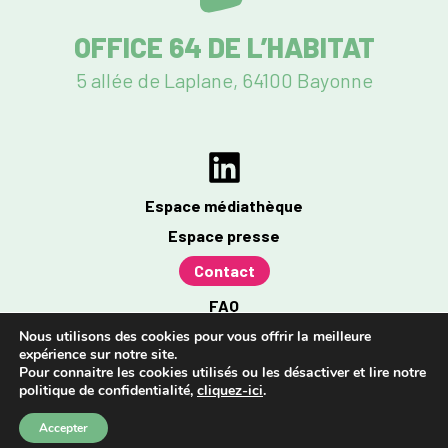
OFFICE 64 DE L’HABITAT
5 allée de Laplane, 64100 Bayonne
Espace médiathèque
Espace presse
Contact
FAQ
Mentions légales
Nous utilisons des cookies pour vous offrir la meilleure
expérience sur notre site.
Politique de confidentialité
Pour connaitre les cookies utilisés ou les désactiver et lire notre
politique de confidentialité,
cliquez-ici
.
Accessibilité : partiellement conforme à 96%
Accepter