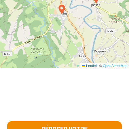
Leaflet
|
©
OpenStreetMap
DÉPOSER VOTRE