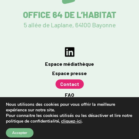
OFFICE 64 DE L’HABITAT
5 allée de Laplane, 64100 Bayonne
Espace médiathèque
Espace presse
Contact
FAQ
Mentions légales
Nous utilisons des cookies pour vous offrir la meilleure
expérience sur notre site.
Politique de confidentialité
Pour connaitre les cookies utilisés ou les désactiver et lire notre
politique de confidentialité,
cliquez-ici
.
Accessibilité : partiellement conforme à 96%
Accepter