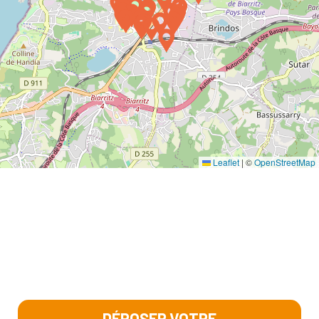
Leaflet
|
©
OpenStreetMap
DÉPOSER VOTRE