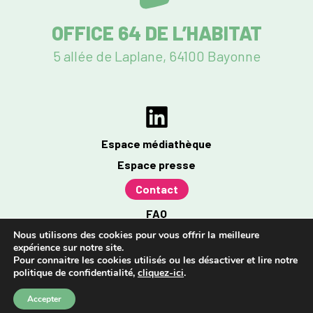
OFFICE 64 DE L’HABITAT
5 allée de Laplane, 64100 Bayonne
Espace médiathèque
Espace presse
Contact
FAQ
Mentions légales
Nous utilisons des cookies pour vous offrir la meilleure
expérience sur notre site.
Politique de confidentialité
Pour connaitre les cookies utilisés ou les désactiver et lire notre
politique de confidentialité,
cliquez-ici
.
Accessibilité : partiellement conforme à 96%
Accepter