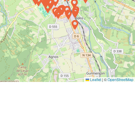
Leaflet
|
©
OpenStreetMap