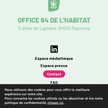
OFFICE 64 DE L’HABITAT
5 allée de Laplane, 64100 Bayonne
Espace médiathèque
Espace presse
Contact
FAQ
Mentions légales
Nous utilisons des cookies pour vous offrir la meilleure
expérience sur notre site.
Politique de confidentialité
Pour connaitre les cookies utilisés ou les désactiver et lire notre
politique de confidentialité,
cliquez-ici
.
Accessibilité : partiellement conforme à 96%