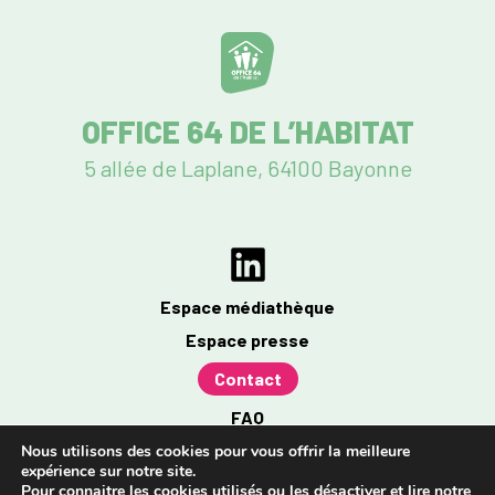
OFFICE 64 DE L’HABITAT
5 allée de Laplane, 64100 Bayonne
Espace médiathèque
Espace presse
Contact
FAQ
Mentions légales
Nous utilisons des cookies pour vous offrir la meilleure
expérience sur notre site.
Politique de confidentialité
Pour connaitre les cookies utilisés ou les désactiver et lire notre