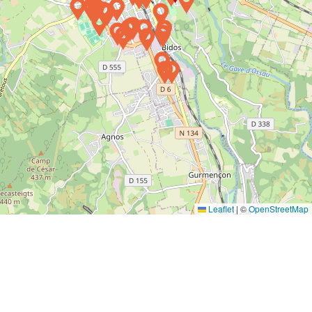
Leaflet
|
©
OpenStreetMap