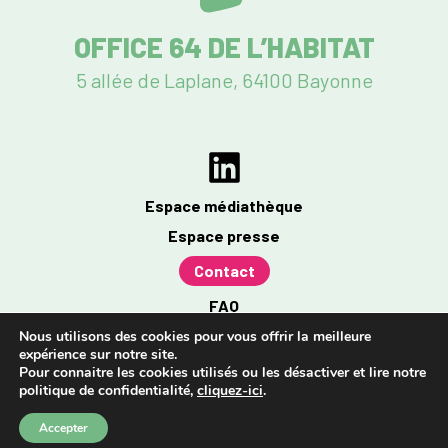
OFFICE 64 DE L’HABITAT
5 allée de Laplane, 64100 Bayonne
Espace médiathèque
Espace presse
Contact
FAQ
Mentions légales
Nous utilisons des cookies pour vous offrir la meilleure
expérience sur notre site.
Politique de confidentialité
Pour connaitre les cookies utilisés ou les désactiver et lire notre
politique de confidentialité,
cliquez-ici
.
Accessibilité : partiellement conforme à 96%
Accepter