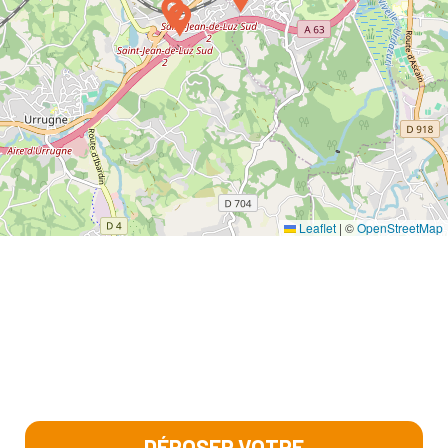
Leaflet
|
©
OpenStreetMap
DÉPOSER VOTRE