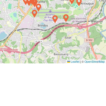
Leaflet
|
©
OpenStreetMap