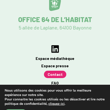
OFFICE 64 DE L’HABITAT
5 allée de Laplane, 64100 Bayonne
Espace médiathèque
Espace presse
Contact
FAQ
Mentions légales
Nous utilisons des cookies pour vous offrir la meilleure
expérience sur notre site.
Politique de confidentialité
Pour connaitre les cookies utilisés ou les désactiver et lire notre
politique de confidentialité,
cliquez-ici
.
Accessibilité : partiellement conforme à 96%