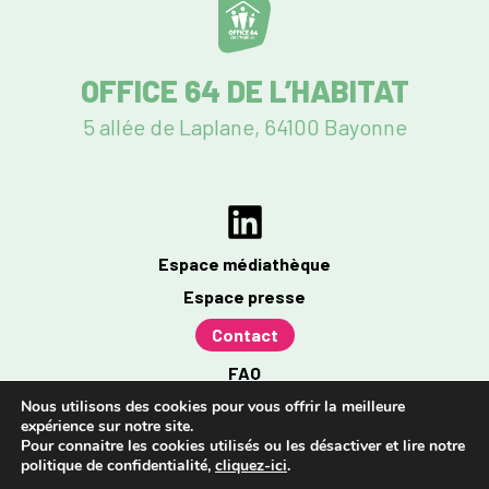
OFFICE 64 DE L’HABITAT
5 allée de Laplane, 64100 Bayonne
Espace médiathèque
Espace presse
Contact
FAQ
Mentions légales
Nous utilisons des cookies pour vous offrir la meilleure
expérience sur notre site.
Politique de confidentialité
Pour connaitre les cookies utilisés ou les désactiver et lire notre
politique de confidentialité,
cliquez-ici
.
Accessibilité : partiellement conforme à 96%