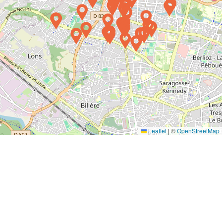
Leaflet
|
©
OpenStreetMap