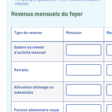
réduite)
Revenus mensuels du foyer
Type de revenus
Monsieur
Ma
Tableau des revenus mensuels du foyer, par catégorie et par p
Salaire ou revenu
d'activité mensuel
Retraite
Allocation chômage ou
indemnités
Pension alimentaire reçue