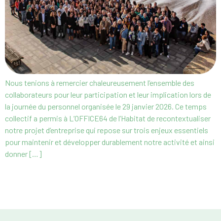
Nous tenions à remercier chaleureusement l’ensemble des
collaborateurs pour leur participation et leur implication lors de
la journée du personnel organisée le 29 janvier 2026. Ce temps
collectif a permis à L’OFFICE64 de l’Habitat de recontextualiser
notre projet d’entreprise qui repose sur trois enjeux essentiels
pour maintenir et développer durablement notre activité et ainsi
donner […]